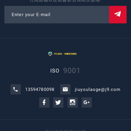
订阅邮箱以获取最新咨询和优惠哦!
Enter your E-mail
9001
ISO
13594780098
jiuyoulaoge@j9.com