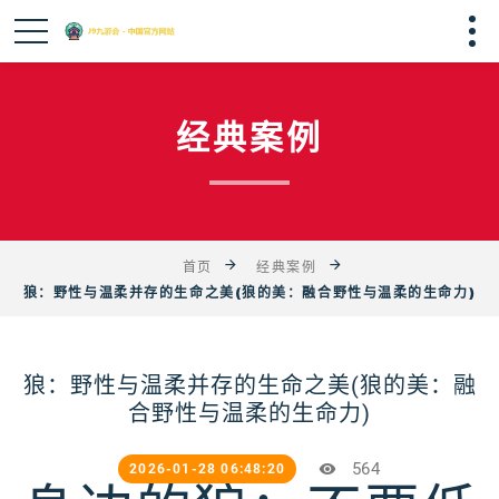
经典案例
首页
经典案例
狼：野性与温柔并存的生命之美(狼的美：融合野性与温柔的生命力)
狼：野性与温柔并存的生命之美(狼的美：融
合野性与温柔的生命力)
564
2026-01-28 06:48:20