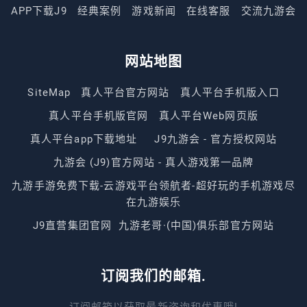
APP下载J9
经典案例
游戏新闻
在线客服
交流九游会
网站地图
SiteMap
真人平台官方网站
真人平台手机版入口
真人平台手机版官网
真人平台Web网页版
真人平台app下载地址
J9九游会 - 官方授权网站
九游会 (J9)官方网站 - 真人游戏第一品牌
九游手游免费下载-云游戏平台领航者-超好玩的手机游戏尽
在九游娱乐
J9直营集团官网
九游老哥·(中国)俱乐部官方网站
订阅我们的邮箱.