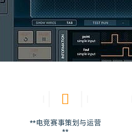
计与
**电竞赛事策划与运营
**