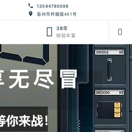
13594780098
会
亳州市杆烟城461号
38年
经验丰富