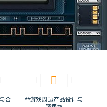
权与合
**游戏周边产品设计与
*
销售**